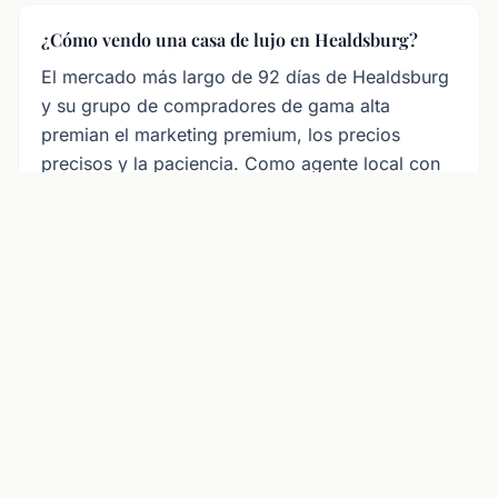
¿Cómo vendo una casa de lujo en Healdsburg?
El mercado más largo de 92 días de Healdsburg
y su grupo de compradores de gama alta
premian el marketing premium, los precios
precisos y la paciencia. Como agente local con
licencia, Hondo ofrece una valoración gratuita,
una presentación profesional que llega a
compradores adinerados del Área de la Bahía y
de fuera del estado, y representación completa
— en inglés o español.
¿Prefiere trabajar con un agente que habla
español?
Hondo es un agente de bienes raíces bilingüe con