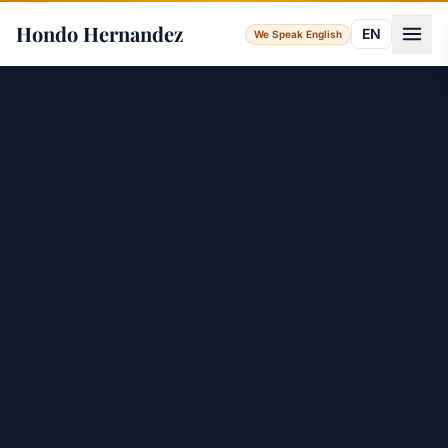
Hondo Hernandez
EN
We Speak English