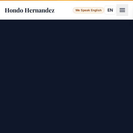
Hondo Hernandez
EN
We Speak English