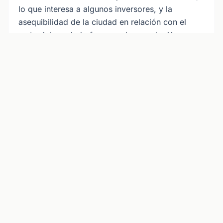
lo que interesa a algunos inversores, y la
asequibilidad de la ciudad en relación con el
resto del condado favorece la reventa. Ya sea
que compre para vivir o para alquilar, Hondo
puede analizar los números con usted — en
inglés o español.
¿Prefiere trabajar con un agente que habla
español?
Hondo es un agente de bienes raíces bilingüe con
licencia de California —
vea cómo funciona en
español →