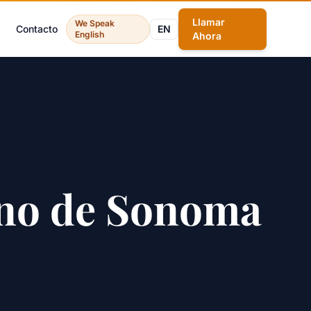
Llamar
We Speak
Contacto
EN
English
Ahora
Vino de Sonoma