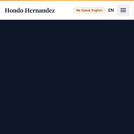
Hondo Hernandez
EN
We Speak English