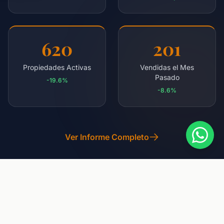
620
201
Propiedades Activas
Vendidas el Mes
Pasado
-19.6%
-8.6%
Ver Informe Completo