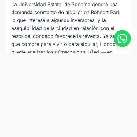
La Universidad Estatal de Sonoma genera una
demanda constante de alquiler en Rohnert Park,
lo que interesa a algunos inversores, y la
asequibilidad de la ciudad en relación con el
resto del condado favorece la reventa. Ya sea
que compre para vivir o para alquilar, Hondo
puede analizar los números con usted — en
inglés o español.
¿Prefiere trabajar con un agente que habla
español?
Hondo es un agente de bienes raíces bilingüe con
licencia de California —
vea cómo funciona en
español →