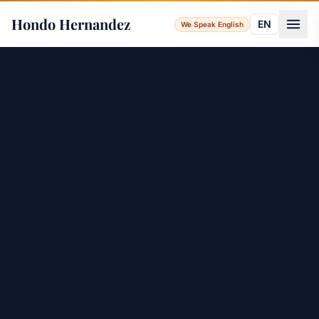
Hondo Hernandez
EN
We Speak English