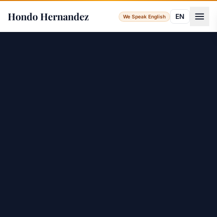
Hondo Hernandez
EN
We Speak English